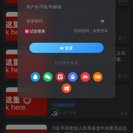
12
用户名/手机号/邮箱
靠守正创新多出政绩
登录密码
国家安全部
找回密码
|
免密登录
记住登录
2个月前
11
登录
习近平近日作出重要指示强调 把“义乌
发展经验”进一步总结好运用好 探索走
社交账号登录
出符合各自实际的高质量发展之路
网络安全
2个月前
13
关键处不能“掉链子”
国家安全部
2个月前
9
习近平同老挝人民革命党中央委员会总