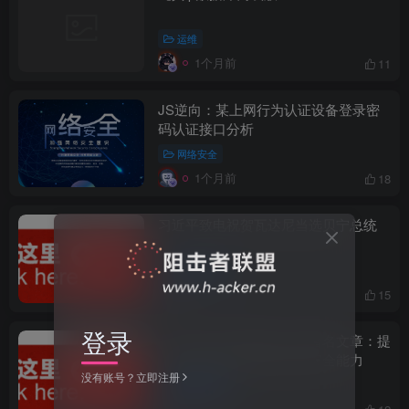
运维
1个月前
11
JS逆向：某上网行为认证设备登录密
码认证接口分析
网络安全
1个月前
18
习近平致电祝贺瓦达尼当选贝宁总统
国家安全部
2个月前
15
登录
《求是》杂志刊发陈一新署名文章：提
升护航高质量发展的国家安全能力
没有账号？立即注册
国家安全部
2个月前