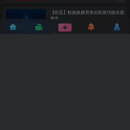
【吃瓜】航旅纵横突发宕机致功能全面
瘫痪
表哥带我
2个月前
7
习近平会见老挝人民革命党中央总书
记、国家主席特使沙伦赛
国家安全部
2个月前
7
习近平同莫桑比克总统查波会谈
国家安全部
2个月前
9
连续4年！国家安全部党委专门召开会
议部署这一重要工作