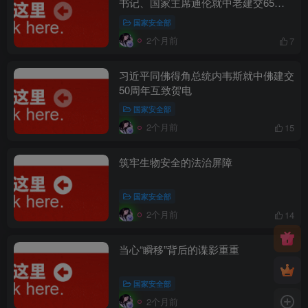
书记、国家主席通伦就中老建交65周
年互致贺电
国家安全部
2个月前
7
习近平同佛得角总统内韦斯就中佛建交
50周年互致贺电
国家安全部
2个月前
15
筑牢生物安全的法治屏障
国家安全部
2个月前
14
当心“瞬移”背后的谍影重重
国家安全部
2个月前
7