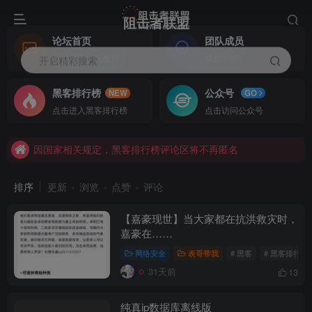
阻击者联盟
论坛首页
团队成员
点击进入论坛板块
成员介绍
开启精彩搜索
欢迎来到本论坛，本站由阻击者联盟运营
黑客排行榜
公众号
NEW
GO
因国家相关规定，黑客排行榜评论区将不再匿名
点击进入黑客排行榜
点击访问公众号
欢迎来到本论坛，本站由阻击者联盟运营
因国家相关规定，黑客排行榜评论区将不再匿名
排序
更新
浏览
点赞
评论
【嘉豪现世】当大家都在抗洪救灾时，
嘉豪在……
网络安全
表哥带我
# 黑客
# 黑客排行榜
31天前
13
纯真ip数据库离线版