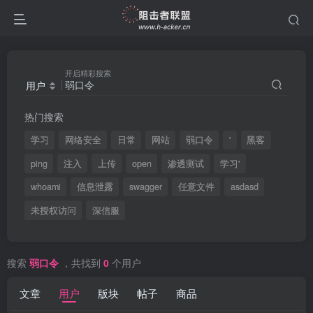
开启精彩搜索
用户
热门搜索
学习
网络安全
日常
网站
弱口令
'
黑客
ping
注入
上传
open
渗透测试
学习'
whoami
信息泄露
swagger
任意文件
asdasd
未授权访问
深信服
搜索
弱口令
，共找到
0
个用户
文章
用户
版块
帖子
商品