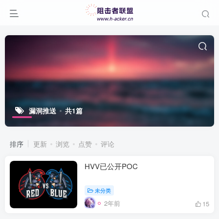
漏洞推送
共1篇
排序
更新
浏览
点赞
评论
HVV已公开POC
未分类
2年前
15