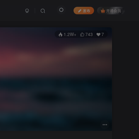
发布
开通会员
1.2W+
743
7