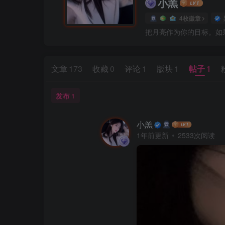
小羔
4枚徽章
把月亮作为你的目标。如
文章
173
收藏
0
评论
1
版块
1
帖子
1
发布
1
小羔
1年前更新
2533次阅读