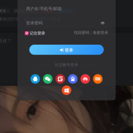
用户名/手机号/邮箱
黑客
内蒙古自治区
管理员
超级版主
果你没打中，也许你还能打中星星
登录密码
找回密码
|
免密登录
记住登录
粉丝
7
登录
社交账号登录