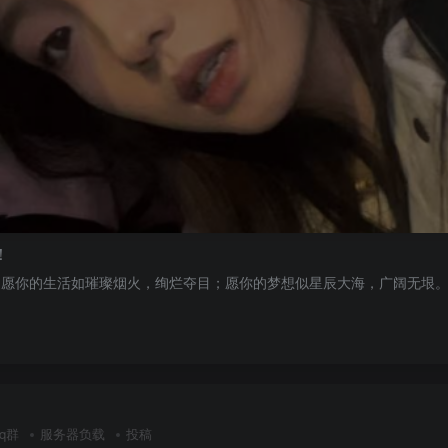
！
起，愿你的生活如璀璨烟火，绚烂夺目；愿你的梦想似星辰大海，广阔无垠。
qq群
服务器负载
投稿