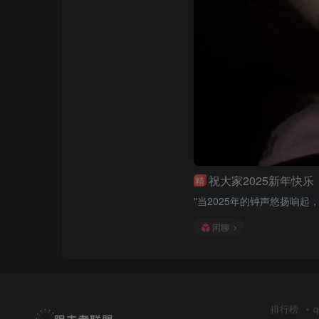
祝大家2025新年快乐
精
"当2025年的钟声悠扬响
闲聊
排行榜