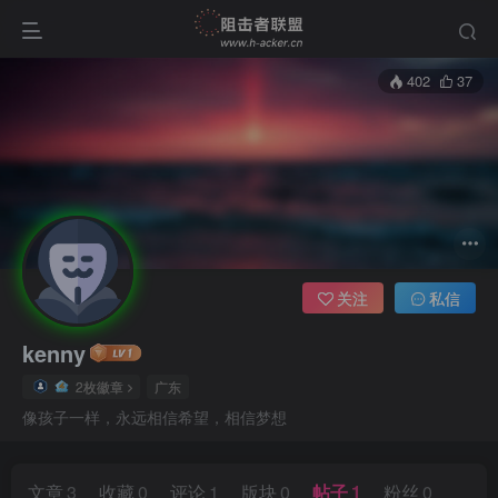
402
37
关注
私信
kenny
登录
2枚徽章
广东
没有账号？立即注册
像孩子一样，永远相信希望，相信梦想
用户名/手机号/邮箱
文章
3
收藏
0
评论
1
版块
0
帖子
1
粉丝
0