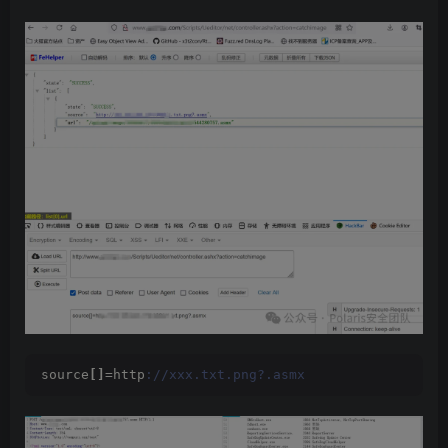
source
[]
=http
://xxx.txt.png?.asmx