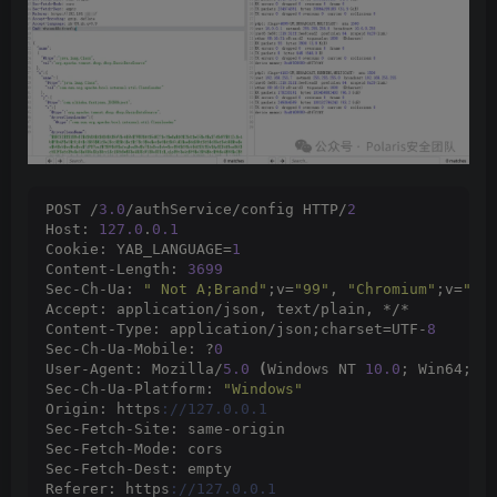
POST /
3.0
/authService/config HTTP/
2
Host: 
127.0
.
0.1
Cookie: YAB_LANGUAGE=
1
Content-Length: 
3699
Sec-Ch-Ua: 
" Not A;Brand"
;v=
"99"
, 
"Chromium"
;v=
"99
Accept: application/json, text/plain, */*
Content-Type: application/json;charset=UTF-
8
Sec-Ch-Ua-Mobile: ?
0
User-Agent: Mozilla/
5.0
(
Windows NT 
10.0
; Win64; x
Sec-Ch-Ua-Platform: 
"Windows"
Origin: https
://127.0.0.1
Sec-Fetch-Site: same-origin
Sec-Fetch-Mode: cors
Sec-Fetch-Dest: empty
Referer: https
://127.0.0.1