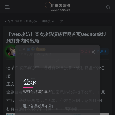
首页
社区
网络安全
网络安全
正文
【Web攻防】某次攻防演练官网首页Ueditor绕过
到打穿内网出局
勾八
关注
私信
1年前发布
228次阅读
记某次攻防演练中，通过官网直接拿下靶标复盘经验总
结。
登录
正文
没有账号？立即注册
拿到目标单位名称，平时日常思路都是找子公司、下属
控股、旁站等测试，均无果。心灰意冷时，意外打开目
用户名/手机号/邮箱
标官网插件发现存在百度Ueditor编辑器。