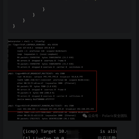
}
}
}
}