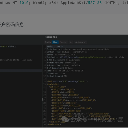
ndows NT 
10.0
; Win64; x64
)
 AppleWebKit/
537.36
(
KHTML, li
账户密码信息