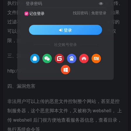
执行的动态脚本文件。(php jsp asp)如常见的头像上传、
登录密码
文件附件上传、媒体上传等，允许用户上传文件，如果
找回密码
|
免密登录
记住登录
过滤不严格，恶意用户利用文件上传漏洞，上传有害的
登录
可以执行脚本文件到服务器中， 可以获取服务器的权
限，或进一步危害服务器
社交账号登录
三、漏洞地址
http://IP/sobey-mchEditor/aaa.jsp
四、漏洞危害
非法用户可以上传的恶意文件控制整个网站，甚至是控
制服务器，这个恶意脚本文件，又被称为 webshell， 上
传 webshell 后门很方便地查看服务器信息，查看目录，
执行系统命令等