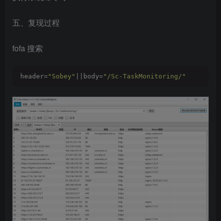
五、复现过程
fofa 搜索
header=
"Sobey"
||body=
"/Sc-TaskMonitoring/"