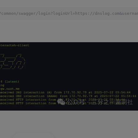
/common/swagger/login?loginUrl=https://dnslog.com&userna