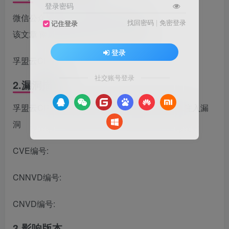
登录密码
微信公众号搜索：南风漏洞复现文库
找回密码
|
免密登录
记住登录
该文章 南风漏洞复现文库 公众号首发
登录
孚盟云CRM
社交账号登录
2.漏洞描述
孚盟云CRM AjaxAttachment.ashx接口存在SQL注入漏
洞
CVE编号:
CNNVD编号:
CNVD编号:
3.影响版本