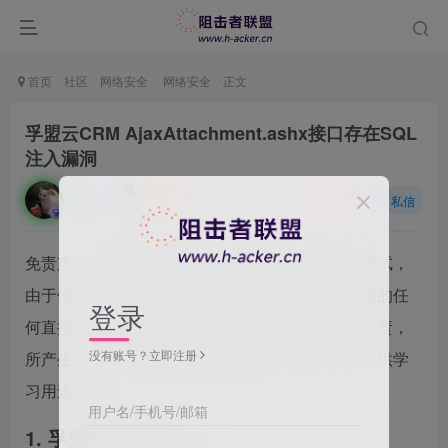
首页
社区
网络安全
网络安全
正文
孚盟云CRM AjaxAttachment.ashx接口存在SQL
注入漏洞
勾八
关注
私信
10个月前发布
23次阅读
免责声明：请勿利用文章内的相关技术从事非法测试，
由于传播、利用此文所提供的信息或者工具而造成的任
登录
何直接或者间接的后果及损失，均由使用者本人负责，
没有账号？立即注册
所产生的一切不良后果与文章作者无关。该文章仅供学
习用途使用。
用户名/手机号/邮箱
1. 孚盟云CRM 简介