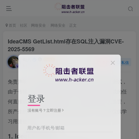
首页
社区
网络安全
网络安全
正文
IdeaCMS GetList.html存在SQL注入漏洞CVE-
2025-5569
勾八
关注
私信
8个月前发布
33次阅读
免责声明：请勿利用文章内的相关技术从事非法测试，
由于传播、利用此文所提供的信息或者工具而造成的任
登录
何直接或者间接的后果及损失，均由使用者本人负责，
没有账号？立即注册
所产生的一切不良后果与文章作者无关。该文章仅供学
习用途使用。
用户名/手机号/邮箱
1. IdeaCMS 简介