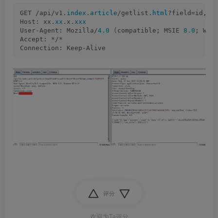
GET /api/v1.
index
.
article
/getlist.
html
?field=id,
md
Host: xx.
xx
.x.
xxx
User-Agent: Mozilla/
4.0
(
compatible; MSIE 
8.0
; Win
Accept: */*
Connection: Keep-Alive
评分
欢迎为Ta评分