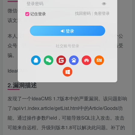
登录密码
微信公众号搜索：南风漏洞复现文库
找回密码
|
免密登录
记住登录
该文章 南风漏洞复现文库 公众号首发
登录
本人只有
南风漏洞复现文库 和 南风网络安全
这两个公
众号，其他公众号有意冒充，请注意甄别，避免上当受
社交账号登录
骗。
IdeaCMS
2.漏洞描述
发现了一个IdeaCMS 1.7版本中的严重漏洞。该问题影响
了/api/v1.index.article/getList.html中的Article/Goods功
能。通过操作参数Field，可能导致SQL注入攻击。攻击
可能来自远程。升级到版本1.8可以解决此问题。补丁的