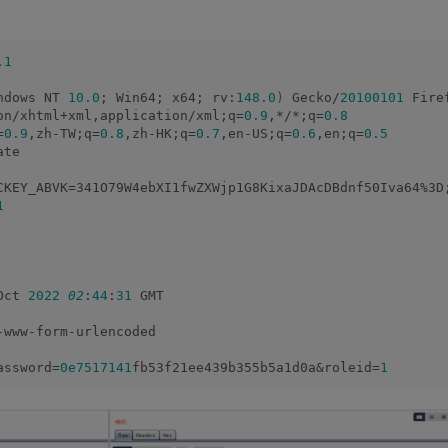
.
1
ndows NT 
10.0
; Win64; x64; rv:
148.0
)
 Gecko/
20100101
 Fire
on/xhtml+xml,application/xml;q=
0.9
,*/*;q=
0.8
=
0.9
,zh-TW;q=
0.8
,zh-HK;q=
0.7
,en-US;q=
0.6
,en;q=
0.5
ate
CKEY_ABVK=341O79W4ebXI1fwZXWjp1G8KixaJDAcDBdnf50Iva64%3D
1
Oct 
2022
02
:
44
:
31
 GMT
-www-form-urlencoded
assword=
0e7517141
fb53f21ee439b355b5a1d0a&roleid=
1