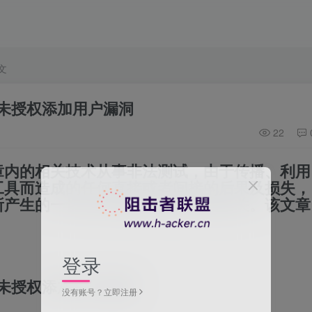
文
台未授权添加用户漏洞
22
章内的相关技术从事非法测试，由于传播、利用
工具而造成的任何
直接或者间接的后果及损失，
所产生的一切不良后果与文章作者无关。该文章
登录
台未授权添加用户漏洞
没有账号？立即注册