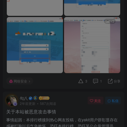
+3
网络安全
3
1
分享
勾八
关注
私信
2年前更新
587次阅读
关于本站被恶意攻击事情
事情起因：本排行榜接到热心网友投稿，在yakit用户群彰显存在
感被打脸以后气急败坏，恐吓本排行榜。恐吓某公众号管理员。