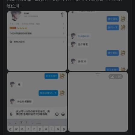
这位河...
+16