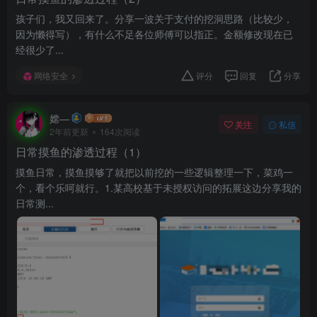
孩子们，我又回来了。分享一波关于支付的挖洞思路（比较少，
因为懒得写），有什么不足各位师傅可以指正。金额修改现在已
经很少了...
网络安全
评分
回复
分享
嫦—
关注
私信
2年前更新
164次阅读
日常摸鱼的渗透过程（1）
摸鱼日常，摸鱼摸够了就把以前挖的一些逻辑整理一下，菜鸡一
个，看个乐呵就行。1.某高校基于未授权访问的拓展这边分享我的
日常测...