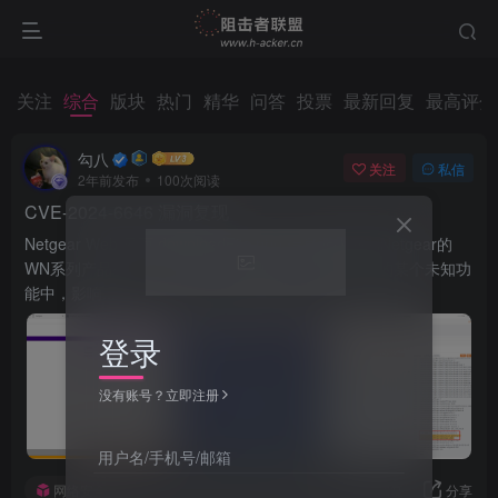
关注
综合
版块
热门
精华
问答
投票
最新回复
最高评分
勾八
关注
私信
2年前发布
100次阅读
CVE-2024-6646 漏洞复现
Netgear Web 界面 downloadFile.php 信息泄露漏洞Netgear的
WN系列产品存在一个漏洞，该漏洞存在于Web界面的某个未知功
能中，影响...
登录
没有账号？立即注册
用户名/手机号/邮箱
网络安全
1
回复
分享