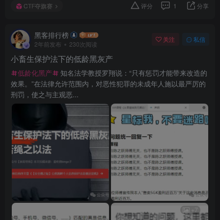
CTF夺旗赛
评分
1
分享
黑客排行榜
关注
私信
2年前发布
230次阅读
小畜生保护法下的低龄黑灰产
低龄化黑产
知名法学教授罗翔说：“只有惩罚才能带来改造的
效果。”在法律允许范围内，对恶性犯罪的未成年人施以最严厉的
刑罚，使之与主观恶...
+7