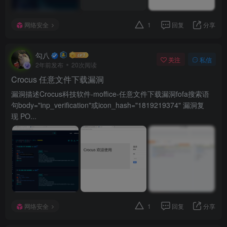
网络安全
1
回复
分享
勾八
关注
私信
2年前发布
20次阅读
Crocus 任意文件下载漏洞
漏洞描述Crocus科技软件-moffice-任意文件下载漏洞fofa搜索语
句body="inp_verification"或icon_hash="1819219374" 漏洞复
现 PO...
网络安全
1
回复
分享