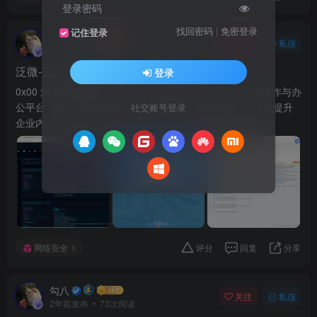
登录密码
找回密码
|
免密登录
记住登录
勾八
关注
私信
2年前发布
72次阅读
泛微-云桥e-Bridge EC8.0 文件上传
登录
0x00 漏洞描述泛微-云桥是一款基于云计算技术的企业级协作与办
公平台，提供文档管理、流程审批、项目协作等功能，旨在提升
社交账号登录
企业内...
网络安全
评分
回复
分享
勾八
关注
私信
2年前发布
73次阅读