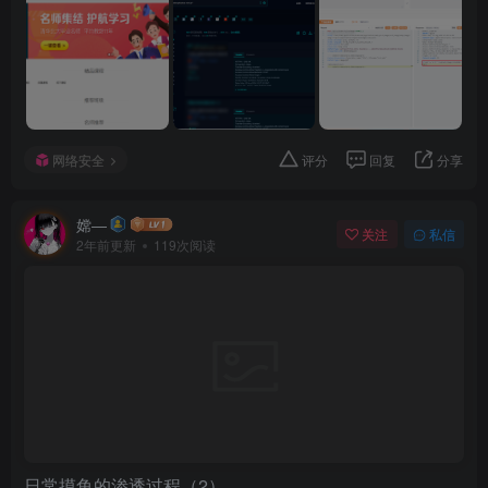
网络安全
评分
回复
分享
嫦—
关注
私信
2年前更新
119次阅读
日常摸鱼的渗透过程（2）