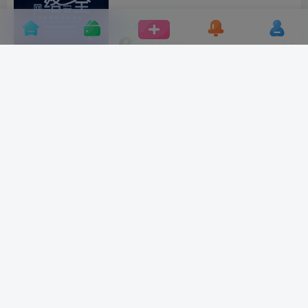
网络安全
11个月前
0
大黑客之网站24小时黑洞
未分类
1年前
13
“红客”or“哄客”——圈内专业技术人士
锐评网红真相
未分类
1年前
13
deepseek被攻击，让一篇AI科幻爽文
全网一起“造假”
运维
1年前
27