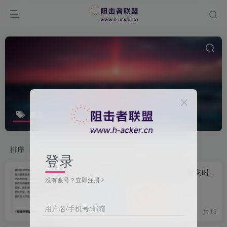
黑客
共34篇
排序
更新
浏览
点赞
评论
登录
【嘉豪现世】当大家都在抗洪救灾时，
没有账号？立即注册
嘉豪在……
网络安全
表哥带我
用户名/手机号/邮箱
30天前
13