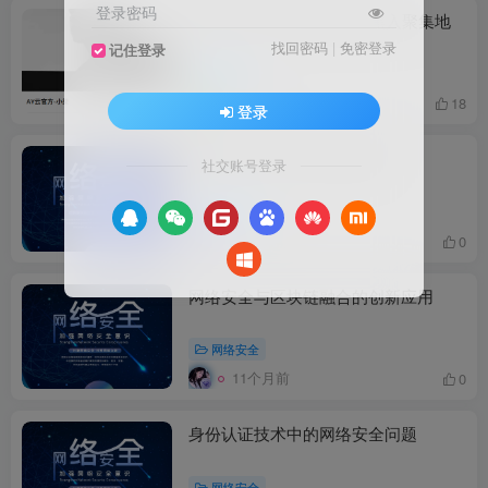
登录密码
未满14的小学生黑客妄图黑入聚集地
找回密码
|
免密登录
记住登录
未分类
6个月前
18
登录
网络安全的伦理与道德问题
社交账号登录
网络安全
11个月前
0
网络安全与区块链融合的创新应用
网络安全
11个月前
0
身份认证技术中的网络安全问题
网络安全