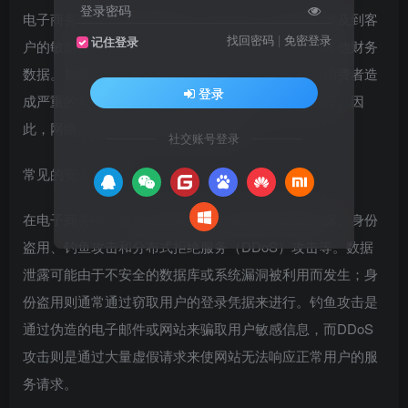
登录密码
电子商务平台每天处理数以万计的交易，这些交易涉及到客
找回密码
|
免密登录
记住登录
户的敏感信息，包括个人身份、信用卡详细信息和其他财务
数据。如果这些信息落入不法分子之手，不仅会对消费者造
登录
成严重的损失，也会对企业造成难以弥补的声誉损害。因
此，网络安全在电子商务中至关重要。
社交账号登录
常见的安全威胁
在电子商务中，最常见的网络安全威胁包括数据泄露、身份
盗用、钓鱼攻击和分布式拒绝服务（DDoS）攻击等。数据
泄露可能由于不安全的数据库或系统漏洞被利用而发生；身
份盗用则通常通过窃取用户的登录凭据来进行。钓鱼攻击是
通过伪造的电子邮件或网站来骗取用户敏感信息，而DDoS
攻击则是通过大量虚假请求来使网站无法响应正常用户的服
务请求。