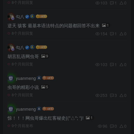
103
1
0
8个月前回复
勾八
逆天 骇客 最基本语法特点的问题都回答不出来
1
154
1
0
8个月前回复
勾八
胡言乱语网虫哥
9
103
1
0
8个月前回复
yuanmeng
虫哥的精彩小说
5
253
3
0
8个月前回复
yuanmeng
惊！！！网虫哥爆出红客秘史{(°△°; “}!
1
96
0
0
9个月前发布