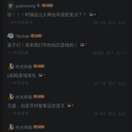
yuanmeng
惊！！！时隔这么久网虫哥居然复活了？
4
129
0
0
9个月前发布
Yauhak
孩子们！原来我们学的知识是错的！
7
327
1
-1
1年前回复
向光奔跑
[成就]圣地巡礼
1
118
0
0
1年前发布
向光奔跑
无题，但是开封骇客还在逆天
3
141
0
0
1年前发布
向光奔跑