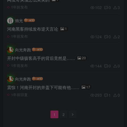
102
0
3
1年前发布
烛光
河南黑客持续发布逆天言论
1
124
0
2
1年前发布
向光奔跑
开封中级骇客高手的背后竟然是……
20
144
0
0
1年前发布
向光奔跑
震惊！河南开封的井盖下可能有他……
17
293
1
0
1年前回复
1
2