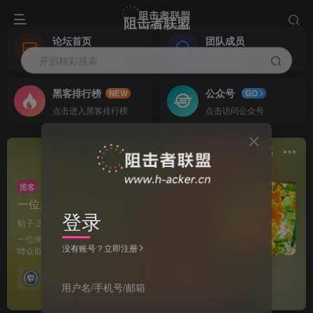
阻击者联盟
论坛首页
团队成员
点击进入论坛板块
成员介绍
开启精彩搜索
黑客排行榜
公众号
NEW
GO
点击进入黑客排行榜
点击访问公众号
黑客
一位来自河南的顶级黑客
登录
帖子 24
互动 13
关注 1
一位来自河南的顶级黑客。通过意淫，唐氏等手段
没有账号？立即注册
哗众取宠吸引注意力为自己营造存在感
超级版主
申请版主
发布
用户名/手机号/邮箱