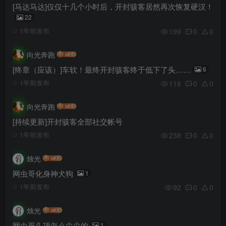
[马达马达]仅仅十几个小时后，开封骇客居然再次恢复硬汉！
22
199
0
0
1年前发布
向光奔跑
[终章（应该）]车软！最终开封骇客终于低下了头……
6
116
0
0
1年前发布
向光奔跑
[持续更新]开封骇客全部社交帐号
238
0
0
1年前发布
烛光
网虫哥化身神犬狗
1
92
0
0
1年前发布
烛光
网虫哥头顶怎么尖尖的
1