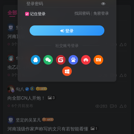
登录密码
全部
最新发布
最新回复
热门
精华
找回密码
|
免密登录
记住登录
坚定的吴某凡
登录
河南顶级作家声称写的文只有若智能看懂
1
24
0
0
3个月前发布
社交账号登录
华子
虫乙己（网虫哥）
26
0
0
3个月前发布
勾八
向全部CN人开炮！
3
283
0
0
6个月前发布
坚定的吴某凡
河南顶级作家声称写的文只有若智能看懂
1