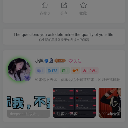
点赞
0
分享
收藏
The questions you ask determine the quality of your life.
你生活的品质取决于你所提出的问题
小羔
关注
1
173
1
7
1.2W+
如果你不去试，你永远也不知道结果，所以去试试吧
deepseek被攻击，让一篇AI科幻爽文全网一起“造假”
“红客”or“哄客”——圈内专业技术人士锐评网红真相