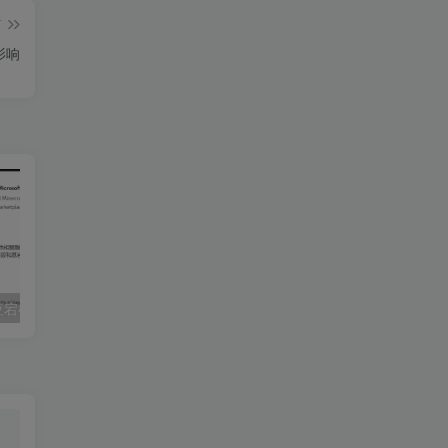
篇
影响
夜宕机？
揭秘我作为白客这几年在做什么？以及给你们的劝诫