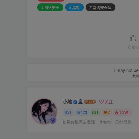
# 网络安全
# 黑客
# 网络安全法
点赞
0
I may not be 
我
小羔
关注
1
173
1
7
1.2W+
如果你愿意去发现，其实每一天都很美