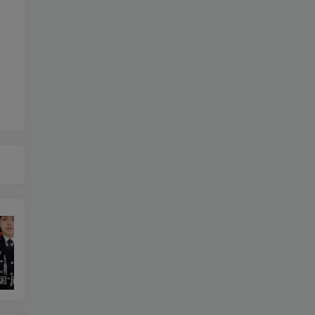
2024年全国“最美基层民警”朱元
迟来的网安春晚之wechat群里屁事多霸道R2要开我
某礼品卡电子券收卡系统存在前台SQL注入漏洞
某C