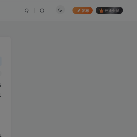
发布
开通会员
给
的
事