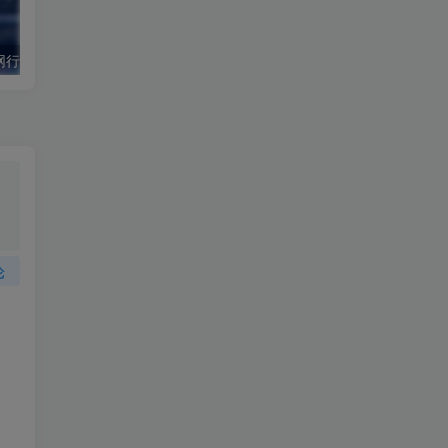
JS逆向：某上网行为认证设备登录密码认证接口分析
某礼品卡电子券收卡系统存在前台SQL注入漏洞
某CMS前台
论