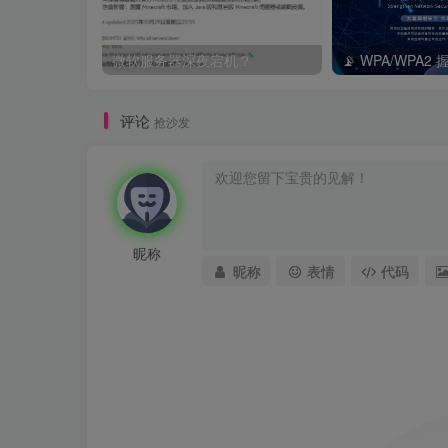
微软服务器深夜宕机？
评论
抢沙发
昵称
昵称
表情
代码