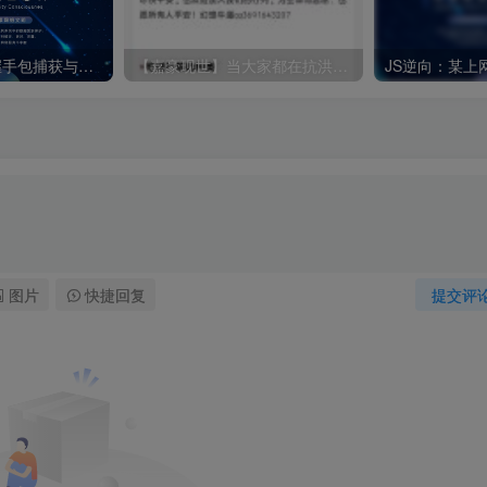
📡 WPA/WPA2 握手包捕获与密码恢复实战指南
【嘉豪现世】当大家都在抗洪救灾时，嘉豪在……
图片
快捷回复
提交评