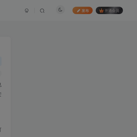
发布
开通会员
也
安
可