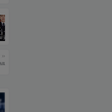
2024年全国“最美基层民警”朱元
迟来的网安春晚之wechat群里屁事多霸道R2要开我
某礼品卡电子券收卡系统存在前台SQL注入漏洞
某C
篇
挑战