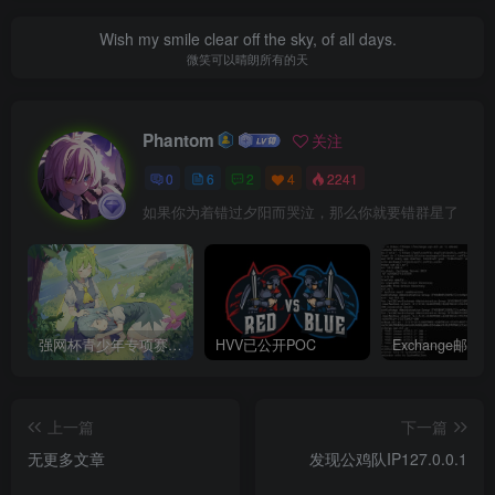
Wish my smile clear off the sky, of all days.
微笑可以晴朗所有的天
Phantom
关注
0
6
2
4
2241
如果你为着错过夕阳而哭泣，那么你就要错群星了
强网杯青少年专项赛 2024 WriteUp
HVV已公开POC
上一篇
下一篇
无更多文章
发现公鸡队IP127.0.0.1