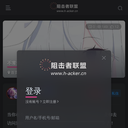
0
149
12
不常规的xss
首页
未分类
正文
登录
Phantom
关注
私信
2年前发布
没有账号？立即注册
当你在个人信息插入xss的时候，可能不会弹窗，但是你去
用户名/手机号/邮箱
访问别的页面进行网络加载的时候，说不定他就弹窗了！