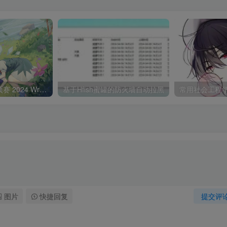
强网杯青少年专项赛 2024 WriteUp
基于Hfish蜜罐的防火墙自动拉黑
常用社会工程
图片
快捷回复
提交评