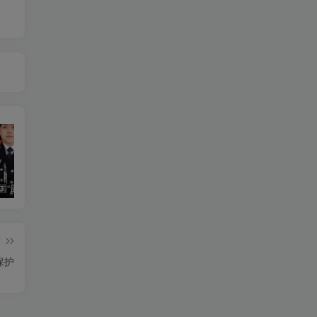
2024年全国“最美基层民警”朱元
迟来的网安春晚之wechat群里屁事多霸道R2要开我
某礼品卡电子券收卡系统存在前台SQL注入漏洞
某C
篇
保护