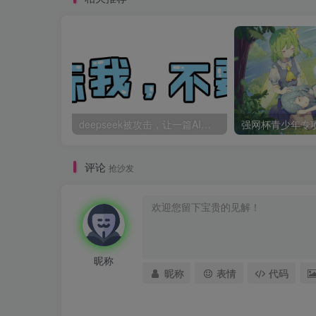
deepseek被攻击，让一篇AI科幻爽文全网一起“造假”
评论
抢沙发
昵称
昵称
表情
代码